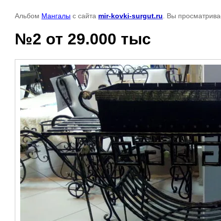
Альбом
Мангалы
с сайта
mir-kovki-surgut.ru
. Вы просматрива
№2 от 29.000 тыc